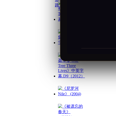
路_5天4晚跟团游
小汪的秘密：初
英雄不朽.全3集
《三生三世 聂华
《尼罗河 Nile》