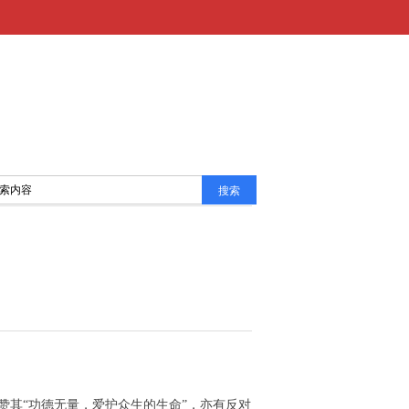
搜索
搜索
赞其“功德无量，爱护众生的生命”，亦有反对