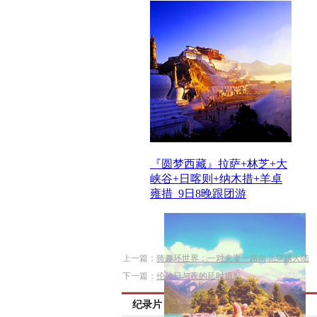
『圆梦西藏』拉萨+林芝+大
峡谷+日喀则+纳木措+羊卓
雍措_9日8晚跟团游
上一篇：
骑趣环世界：一对夫妻一路向北穿越大陆
下一篇：
伦敦日与夜的延时摄影
纪录片