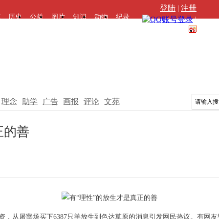
登陆
|
注册
苑
历史
公益
图片
知识
动物
纪录
|
理念
助学
广告
画报
评论
文苑
正的善
，从屠宰场买下6387只羊放生到色达草原的消息引发网民热议。有网友