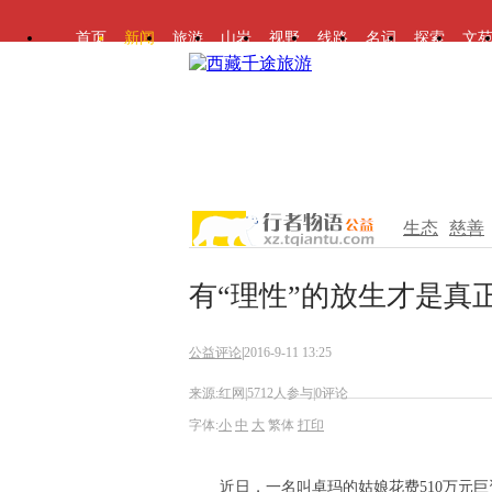
首页
新闻
旅游
山岩
视野
线路
名词
探索
文
生态
慈善
有“理性”的放生才是真
公益评论
|
2016-9-11 13:25
来源:红网
|
5712人参与
|
0评论
字体:
小
中
大
繁体
打印
近日，一名叫卓玛的姑娘花费510万元巨资