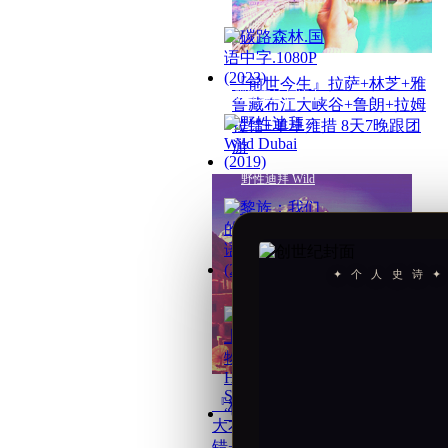
『前世今生』拉萨+林芝+雅
碳路森林.国语中
鲁藏布江大峡谷+鲁朗+拉姆
拉错+羊卓雍措 8天7晚跟团
游
野性迪拜 Wild
✦ 个 人 史 诗 ✦
黎族：我们的家
『精品珠峰』纳木错+珠峰
大本营+喀什伦布寺+羊卓雍
羽生结弦冰上物
错+2大星空行摄地-不走回头