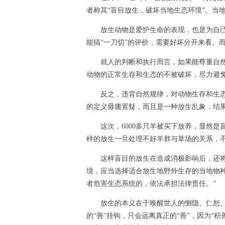
者称其“盲目放生，破坏当地生态环境”。当地
放生动物是爱护生命的表现，也是为自己积
能搞“一刀切”的评价，需要好坏分开来看。
就人的判断和执行而言，如果能尊重自然规
动物的正常生存和生态的不被破坏，尽力避
反之，违背自然规律，对动物生存和生态环
的定义毋庸置疑，而且是一种放生乱象，结
这次，6000多只羊被买下放养，显然是
样的放生一旦处理不好羊群与草场的关系，不
这样盲目的放生在造成消极影响后，还将受
境，应当选择适合放生地野外生存的当地物
者危害生态系统的，依法承担法律责任。”
放生的本义在于唤醒世人的恻隐、仁恕、慈
的“善”挂钩，只会远离真正的“善”，因为