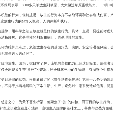
环保局表示，6000多只羊放生到草原，大大超过草原畜牧能力。（9月1
德的行为，但前提是，放生的行为本身不会给环境和社会造成伤害，产
而这放生行为的好坏又取决于人的判断和执行。
律，用科学之法去放生就是好的放生行为。具体一点说，要提前考虑好
免消极影响。这是理性的判断和执行，也是理性的放生。
境维护欠考虑，忽视放生存在的基因污染、疾病、安全等潜在风险，去
果无非是害人害己罢了。
盲目地放生。因为，据目前了解，该地的畜牧能力已经达到极限。放生者
仅会出现放生变“放死”的窘况，还会破坏当地的生物链，有损整个生态
到法律的惩罚。根据新修订的《野生动物保护法》第三十八条明确规定
种，不得干扰当地居民的正常生活、生产，避免对生态系统造成危害。随
悲之心，为天下苍生祈福，都聚焦了“善”的内核。而盲目的放生行为，
“积善”也应该建立在遵守法律、遵循生态规律的基础之上，善也与这些方面