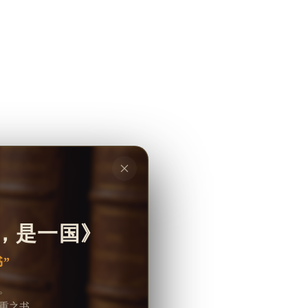
，是一国》
”
。
重之书。