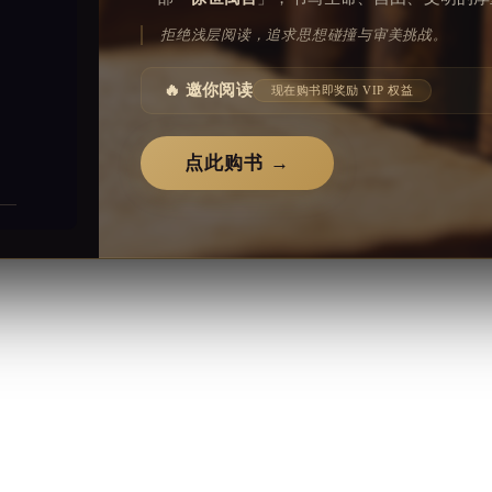
拒绝浅层阅读，追求思想碰撞与审美挑战。
🔥 邀你阅读
现在购书即奖励 VIP 权益
点此购书 →