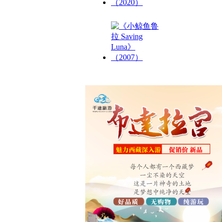
《被遗忘的春天
《小鲸鱼鲁拉 S