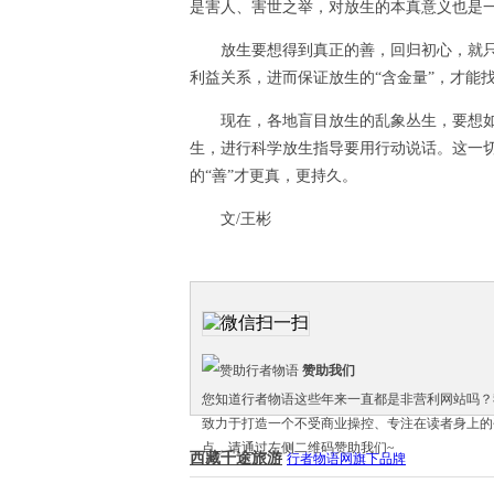
是害人、害世之举，对放生的本真意义也是
放生要想得到真正的善，回归初心，就只有
利益关系，进而保证放生的“含金量”，才能
现在，各地盲目放生的乱象丛生，要想如愿
生，进行科学放生指导要用行动说话。这一
的“善”才更真，更持久。
文/王彬
赞助我们
您知道行者物语这些年来一直都是非营利网站吗？我
致力于打造一个不受商业操控、专注在读者身上的
点，请通过左侧二维码赞助我们~
西藏千途旅游
行者物语网旗下品牌