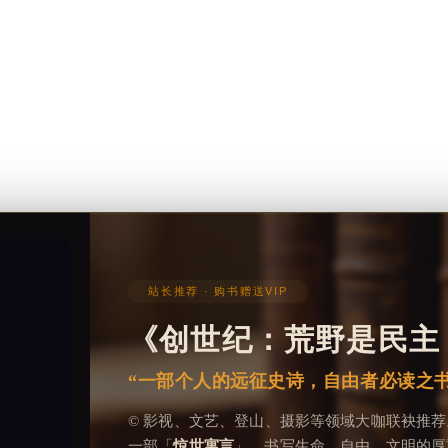
站长推荐 · 购书赠送VIP
《创世纪：荒野是民主
“一部个人的远征史诗，自由者必读之书
© 影视、文艺、登山、摄影等领域大咖联袂推荐
一部「
惊世寓言
」，书写生命、自由、文明的厚