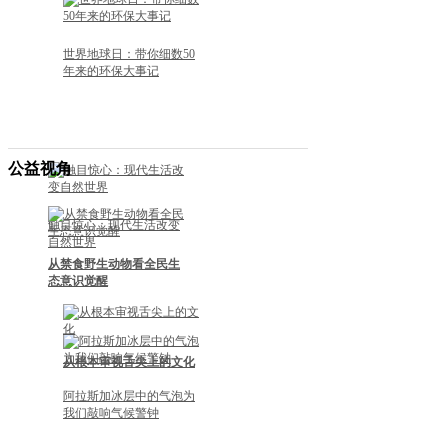
•
中国人喜爱的葛，为何到美国成了“恶魔”？
•
老家的野猪又回来了
世界地球日：带你细数50
年来的环保大事记
公益视角
触目惊心：现代生活改变
自然世界
从禁食野生动物看全民生
态意识觉醒
从根本审视舌尖上的文化
阿拉斯加冰层中的气泡为
我们敲响气候警钟