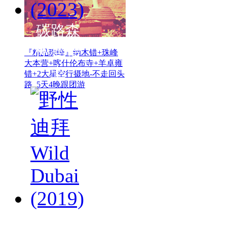
碳路森
林.国语
『精品珠峰』纳木错+珠峰
大本营+喀什伦布寺+羊卓雍
中
错+2大星空行摄地-不走回头
路_5天4晚跟团游
野性迪