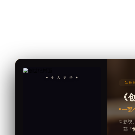
✦ 个 人 史 诗 ✦
站长推
《
“一部
© 影
一部「