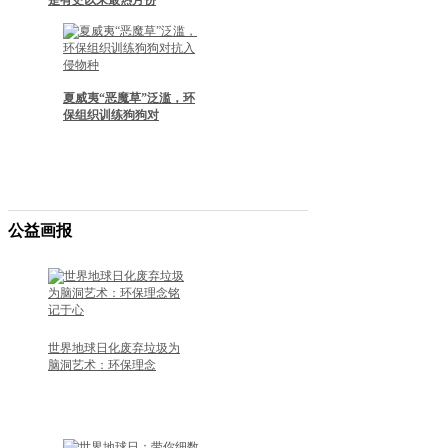
是有史以来最热月份
夏威夷“恶魔草”泛滥，环
保组织训练狗狗对
公益画报
•
去高原，邂逅那一抹清凉的蓝
•
全球变暖：阿尔卑斯山由白转绿，植被40年增
世界地球日化废弃垃圾为
•
脑洞艺术：环保理念
世界海洋日，认识一下这些国家级海洋自然保
•
梨花这么美，为什么很少出现在城市里？