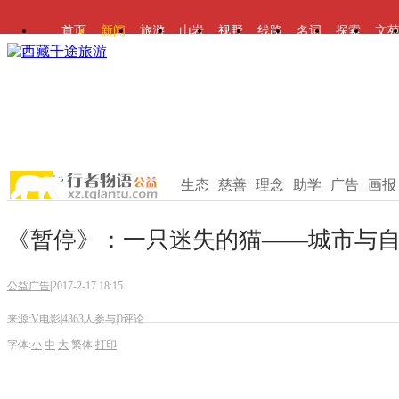
首页
新闻
旅游
山岩
视野
线路
名词
探索
文
生态
慈善
理念
助学
广告
画报
《暂停》：一只迷失的猫——城市与
公益广告
|
2017-2-17 18:15
来源:V电影
|
4363人参与
|
0评论
字体:
小
中
大
繁体
打印