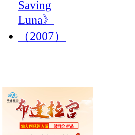
《小鲸
鱼鲁拉
S