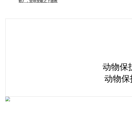
歌》，全球变暖之下拯救
•
西班牙深刻街头实验：面对种族歧视，你会怎
•
《乌鸦》：从农夫到军人，关于和平与公正的
动物保护
•
《跟随》：美丽心灵归有所依
动物保
•
《暂停》：一只迷失的猫——城市与自然的背
•
《有人出10亿让我放弃你》：泰国感人广告讲
•
《坚不可摧》：热血励志车手的骑行日记