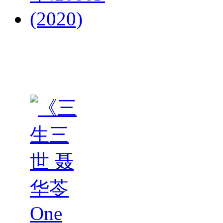
英雄不
朽.全3
集