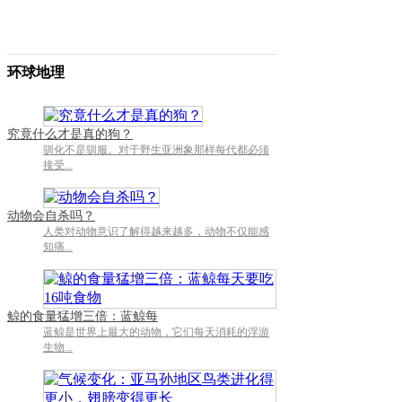
环球地理
•
让教育成为惩戒的底色
•
自我隔离状态下的思考：敬畏自然，善待生灵
究竟什么才是真的狗？
驯化不是驯服。对于野生亚洲象那样每代都必须
•
认识气候变化，最需要的是常识
接受...
•
在洪水到来之前，我们必须走下道德高地
动物会自杀吗？
人类对动物意识了解得越来越多，动物不仅能感
•
适者生存岂是敷衍环保的借口
知痛...
•
有“理性”的放生才是真正的善
鲸的食量猛增三倍：蓝鲸每
蓝鲸是世界上最大的动物，它们每天消耗的浮游
生物...