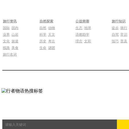
旅行资讯
自然探索
公益慈善
旅行知识
国际
国内
自然
动物
生态
地球
徒步
骑行
业界
山岩
科学
天文
语燃助学
自驾
常识
文化
旅途
历史
考古
理念
文苑
技巧
普及
线路
美食
生命
谜团
旅行名词