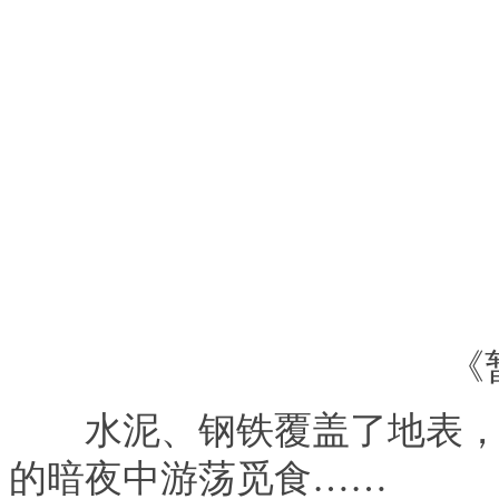
《暂
水泥、钢铁覆盖了地表，栖
的暗夜中游荡觅食……