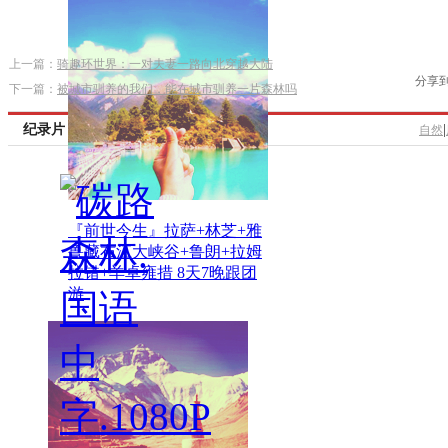
上一篇：
骑趣环世界：一对夫妻一路向北穿越大陆
分享
下一篇：
被城市驯养的我们，能在城市驯养一片森林吗
纪录片
|
自然
『前世今生』拉萨+林芝+雅
鲁藏布江大峡谷+鲁朗+拉姆
拉错+羊卓雍措 8天7晚跟团
游