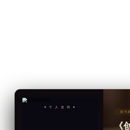
✦ 个 人 史 诗 ✦
新书发
《