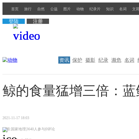
首页
旅行
自然
公益
图片
动物
纪录片
知识
名词
文
登陆
注册
资讯
保护
摄影
纪录
濒危
名词
鲸的食量猛增三倍：蓝
2021-11-17 18:03
来源:国家地理
|
3640人参与
|
0评论