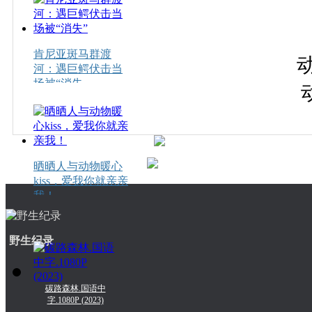
肯尼亚斑马群渡
动
河：遇巨鳄伏击当
场被“消失
晒晒人与动物暖心
kiss，爱我你就亲亲
我！
野生纪录
碳路森林.国语中
字.1080P (2023)