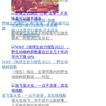
护了很多跟它相处在同…
『精品珠峰』纳木错+珠峰
野猪正式调出“三有”名录，不意味着可以
大本营+喀什伦布寺+羊卓雍
随
错+2大星空行摄地-不走回头
野猪调出名录并不意味着可以随意
路_5天4晚跟团游
捕杀。野猪调出名录后…
WWF《地球生命力报告2022》：野生动
物种群数
《报告》指出，监测范围内的野生
动物种群数据——包括…
放飞萤火虫：一点不浪漫，其实很残酷
萤火虫放飞，并不是什么新鲜事。
几乎每年都会有类似的…