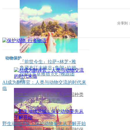
分享到
动物保护
『前世今生』拉萨+林芝+雅
鲁藏布江大峡谷+鲁朗+拉姆
拉错+羊卓雍措 8天7晚跟团
游
AI成为翻译官：人类与动物交流的时代来
临
动物之间的语言和沟通方式因种类
而异，它们可能使用声…
野生动物进城：保护动物要先从了解开始
保护一类动物，其实就是在同时保