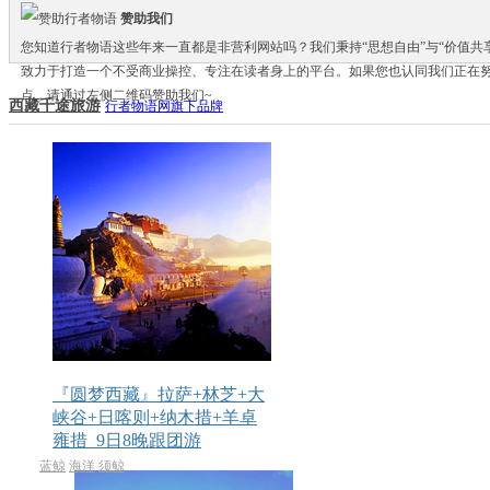
赞助我们
您知道行者物语这些年来一直都是非营利网站吗？我们秉持“思想自由”与“价值共
致力于打造一个不受商业操控、专注在读者身上的平台。如果您也认同我们正在
点，请通过左侧二维码赞助我们~
西藏千途旅游
行者物语网旗下品牌
『圆梦西藏』拉萨+林芝+大
峡谷+日喀则+纳木措+羊卓
雍措_9日8晚跟团游
蓝鲸
海洋
须鲸