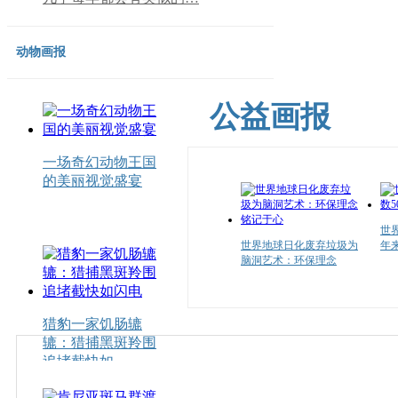
动物画报
公益画报
一场奇幻动物王国
的美丽视觉盛宴
世
世界地球日化废弃垃圾为
年
脑洞艺术：环保理念
猎豹一家饥肠辘
辘：猎捕黑斑羚围
追堵截快如
英男子“泳渡”英吉利海峡
李
呼吁保护海洋环境
保