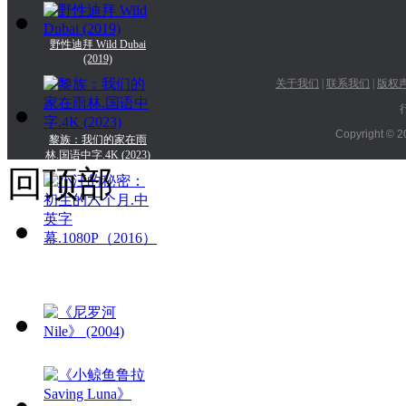
野性迪拜 Wild Dubai
(2019)
关于我们
|
联系我们
|
版权
Copyright © 2
黎族：我们的家在雨
林.国语中字.4K (2023)
回顶部
小汪的秘密：初生的六
个月.中英字
幕.1080P（
《尼罗河 Nile》 (2004)