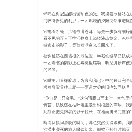
蝉鸣在树冠里酿出琥珀色的光。我攥着冰格站在
门吱呀摇晃的刹那，一团燃烧的夕阳突然滚进庭
它拖着断绳，爪缝嵌满苍耳，每走一步就有细碎
看不见的匠人正往活物身上浇铸液态黄金。冰格
链逃走的影子，竟驮着满身光芒回来了。
拴狗桩还在西墙根的老位置，半截铁链早已锈成
一团蜷缩的阴影正在霉斑里蠕动，听见脚步声便
的竖琴。
它嘴里叼着橡胶球，齿痕和我记忆中的缺口完全
顺着脊梁骨往上爬——两道对称的旧疤如同括号
"你们是一只金毛。"这句话脱口而出时，空气里
青苔，锈铁链在枯叶堆里发出锁棺般的声响。我蹲
此刻正把先归者的影子拉长，在地面拼出完整的"
断绳从指间滑脱的瞬间，暮色突然变得浓稠。我
沙漠中濒死的旅人啜饮幻泉。蝉鸣不知何时熄灭