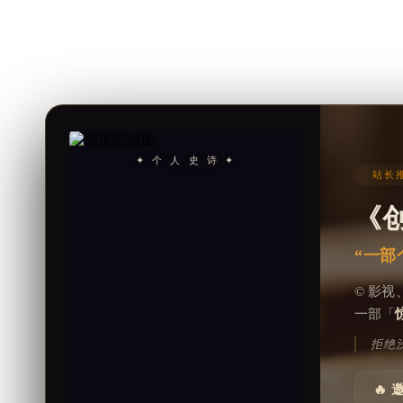
✦ 个 人 史 诗 ✦
站长推
《
“一部
© 影
一部「
拒绝
🔥