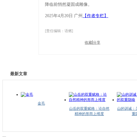
降临前悄然凝固成雕像。
2025年4月20日 广州
【作者专栏】
[责任编辑：语燃
]
|
收藏
分享
最新文章
金毛
山岳的双重赋格：论自然
山的训诫：
精神的形而上维度
重