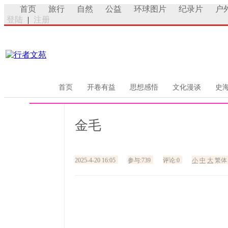
首页
旅行
自然
公益
环球图片
纪录片
户
登陆
|
注册
首页
开卷有益
思想感悟
文化漫谈
史
金毛
2025-4-20 16:05
参与:739
评论:0
小
中
大
繁体