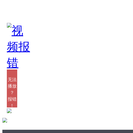
8分钟看完2014年所有
不能再忽视气候变化问
的TEDTalks
题了
类型：TED_演讲集
类型：生物与环境
发布：2015-05-01
发布：2015-05-01
无法
播放
？
报错
！