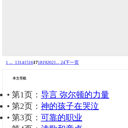
1 ...
13
14
15
16
17
18
19
20
21
... 24
下一页
本文导航
• 第1页：
导言 弥尔顿的力量
• 第2页：
神的孩子在哭泣
• 第3页：
可靠的职业