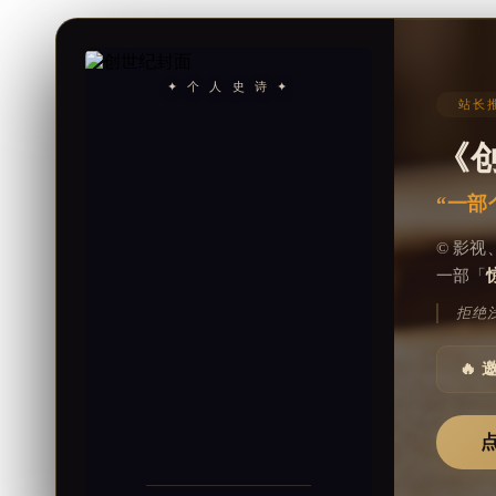
✦ 个 人 史 诗 ✦
站长推
《
“一部
© 影
一部「
拒绝
🔥