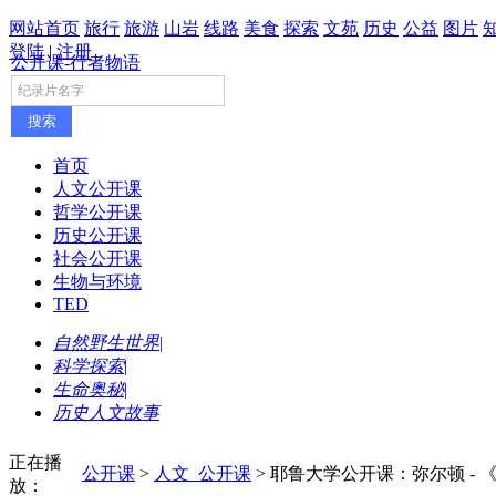
网站首页
旅行
旅游
山岩
线路
美食
探索
文苑
历史
公益
图片
登陆
|
注册
公开课-行者物语
首页
人文公开课
哲学公开课
历史公开课
社会公开课
生物与环境
TED
自然野生世界
|
科学探索
|
生命奥秘
|
历史人文故事
正在播
公开课
>
人文_公开课
>
耶鲁大学公开课：弥尔顿 - 
放：