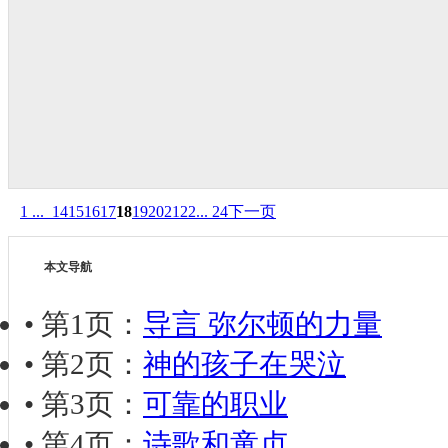
1 ...
14
15
16
17
18
19
20
21
22
... 24
下一页
本文导航
• 第1页：
导言 弥尔顿的力量
• 第2页：
神的孩子在哭泣
• 第3页：
可靠的职业
• 第4页：
诗歌和童贞