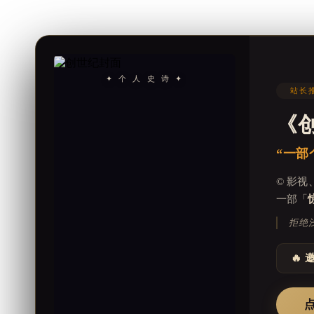
✦ 个 人 史 诗 ✦
站长推
《
“一部
© 影
一部「
拒绝
🔥