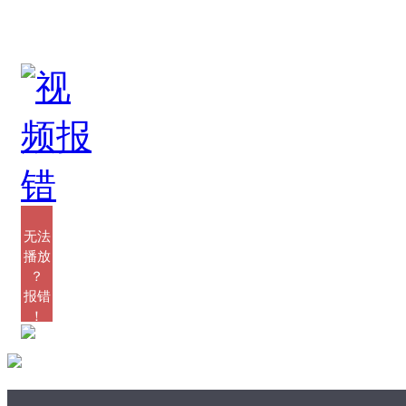
8分钟看完2014年所有
不能再忽视气候变化问
的TEDTalks
题了
类型：TED_演讲集
类型：生物与环境
发布：2015-05-01
发布：2015-05-01
无法
播放
？
报错
！