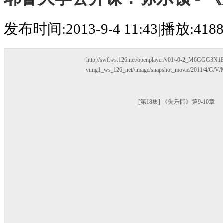
发布时间:2013-9-4 11:43
|
播放:4188
http://swf.ws.126.net/openplayer/v01/-0-2_M6GGG
vimg1_ws_126_net//image/snapshot_movie/2011/4/G/
[第18集] 《失乐园》第9-10章