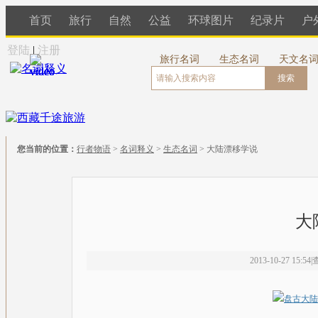
首页
旅行
自然
公益
环球图片
纪录片
户
登陆
|
注册
旅行名词
生态名词
天文名
搜索
您当前的位置：
行者物语
>
名词释义
>
生态名词
> 大陆漂移学说
大
2013-10-27 15:54
|
查