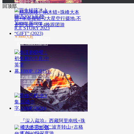
林.国语中字.4K (2023)
回顶部
『精品珠峰』纳木错+珠峰大本
营+羊卓雍错+2大星空行摄地-不
走回头路_5天4晚跟团游
￥3600/人起
羽生结弦冰上物语2023
礼物 Yuzuru Hanyu I
小汪的秘密：初生的六
个月.中英字
幕.1080P（
英雄不朽.全3集.国语中
字.1080P (2020)
『深入藏地』西藏阿里南线+珠
峰大本营+冈仁波齐转山+古格
王朝10日深度游