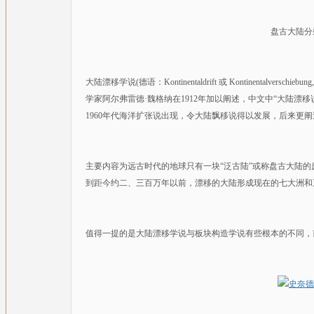
盘古大陆分
大陆漂移学说(德语：Kontinentaldrift 或 Kontinentalversc
学家阿尔弗雷德·魏格纳在1912年加以阐述，中文中“大陆漂
1960年代海洋扩张说出现，令大陆飘移说得以发展，后来更
主要内容为远古时代的地球只有一块“泛古陆”或称盘古大陆的
到距今约二、三百万年以前，漂移的大陆形成现在的七大洲和
值得一提的是大陆漂移学说与板块构造学说有些根本的不同，