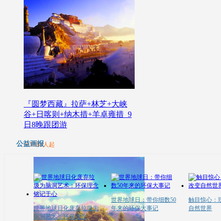
『圆梦西藏』拉萨+林芝+大峡
谷+日喀则+纳木措+羊卓雍措_9
日8晚跟团游
公益画报
￥5100/人起
世界地球日：带你细数50
触目惊心：
世界地球日化废弃垃圾为
年来的环保大事记
自然世界
脑洞艺术：环保理念