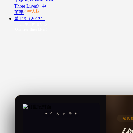
￥2800/人起
《三生三世 聂华苓
One Tree Three Lives》
✦ 个 人 史 诗 ✦
站长推
《