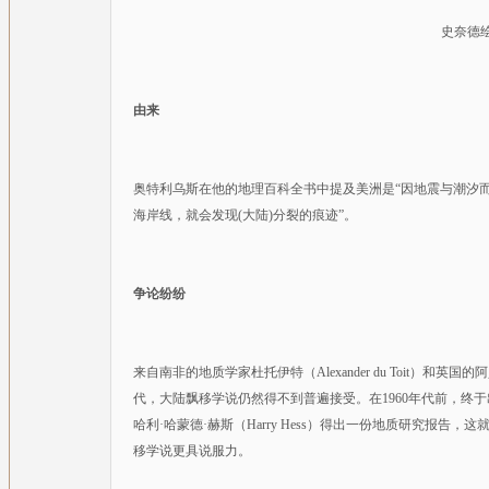
史奈德
由来
奥特利乌斯在他的地理百科全书中提及美洲是“因地震与潮汐
海岸线，就会发现(大陆)分裂的痕迹”。
争论纷纷
来自南非的地质学家杜托伊特（Alexander du Toit）和英国的
代，大陆飘移学说仍然得不到普遍接受。在1960年代前，终于出现转机。罗
哈利·哈蒙德·赫斯（Harry Hess）得出一份地质研究报
移学说更具说服力。