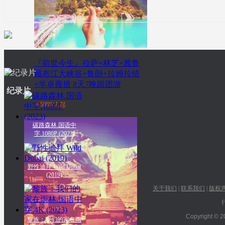
李冰冰携众明星助力环
『前世今生』拉萨+林芝+雅鲁
保，号召保护野生动物
藏布江大峡谷+鲁朗+拉姆拉错
+羊卓雍措 8天7晚跟团游
纪录片
￥5080/人起
碳路森林.国语中
字.1080P (2023)
野性迪拜 Wild Dubai
(2019)
关于我们
|
联系我们
|
版权
Copyright © 2
黎族：我们的家在雨