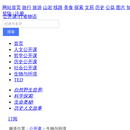
网站首页
旅行
旅游
山岩
线路
美食
探索
文苑
历史
公益
图片
登陆
|
注册
公开课-行者物语
首页
人文公开课
哲学公开课
历史公开课
社会公开课
生物与环境
TED
自然野生世界
|
科学探索
|
生命奥秘
|
历史人文故事
订阅
频道位置：
公开课
> 生物与环境