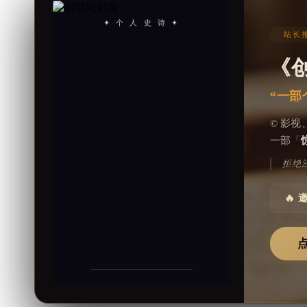
✦ 个 人 史 诗 ✦
站长推
《
“一部
© 影
一部「
拒绝
🔥