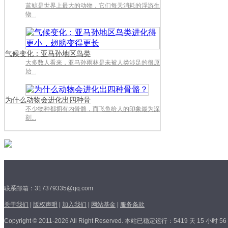
蓝鲸是世界上最大的动物，它们每天消耗的浮游生
物...
气候变化：亚马孙地区鸟类
大多数人看来，亚马孙雨林是未被人类涉足的很原
始...
为什么动物会进化出四种骨
不少物种都拥有内骨骼，而飞鱼给人的印象最为深
刻...
联系邮箱：317379335@qq.com
关于我们
|
版权声明
|
加入我们
|
网站基金
|
服务条款
Copyright © 2011-2026 All Right Reserved.
本站已稳定运行：5419 天 15 小时 56 