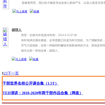
脏破裂而死，我们的大脑是否会促使心脏病产生，以及心脏是否具
碳猎人
类型：生物与环境
|
发布时间：2014-9-25 07:06
有时地球仿佛在燃烧，全球变暖已经成为时代危机。为了缓解危机
空气污染指标，还有一种能同时赚钱并拯救地球的方法，那就是用
催生出新一类创业者：碳猎人。
1
2
3
下一页
千部世界名校公开课合集（1.5T）
TED演讲：2010-2020年两千部作品合集（网盘）