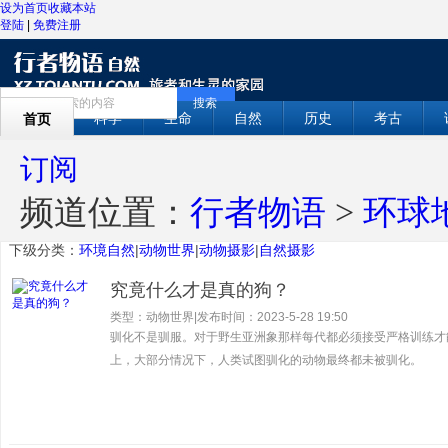
设为首页
收藏本站
登陆
|
免费注册
搜索
科学
生命
自然
历史
考古
首页
订阅
频道位置：
行者物语
>
环球
下级分类：
环境自然
|
动物世界
|
动物摄影
|
自然摄影
究竟什么才是真的狗？
类型：动物世界
|
发布时间：2023-5-28 19:50
驯化不是驯服。对于野生亚洲象那样每代都必须接受严格训练才
上，大部分情况下，人类试图驯化的动物最终都未被驯化。