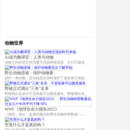
•
让教育成为惩戒的底色
•
自我隔离状态下的思考：敬畏自然，善待生灵
动物世界
•
认识气候变化，最需要的是常识
•
在洪水到来之前，我们必须走下道德高地
AI成为翻译官：人类与动物
动物之间的语言和沟通方式因种类而异，它们可能使...
•
适者生存岂是敷衍环保的借口
•
有“理性”的放生才是真正的善
野生动物进城：保护动物要
保护一类动物，其实就是在同时保护了很多跟它相处...
野猪正式调出“三有”名录
野猪调出名录并不意味着可以随意捕杀。野猪调出名...
WWF《地球生命力报告2022》
《报告》指出，监测范围内的野生动物种群数据——...
究竟什么才是真的狗？