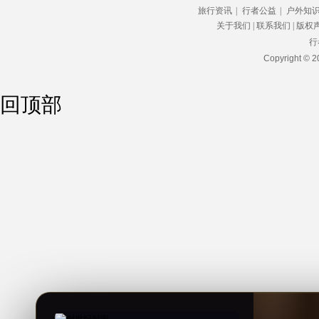
旅行资讯
|
行者公益
|
户外知
•
新型冠状病毒会对人体造成哪些影响？
关于我们
|
联系我们
|
版权
•
如何带9到18个月的小孩坐飞机
行
•
酒后7件事不做：不要立刻睡觉
Copyright © 2
回顶部