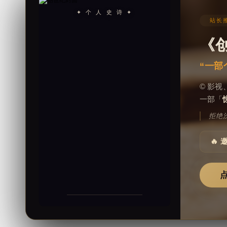
✦ 个 人 史 诗 ✦
站长推
《
“一部
© 影
一部「
拒绝
🔥