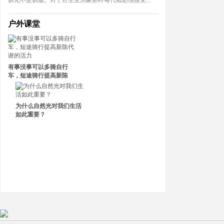
驯化不是驯服。对于野生亚洲象那样每代都必须接受...
户外课堂
有事没事可以多骑自行
车，短途骑行提高新陈
为什么自然光对我们生活
如此重要？
•
肺炎疫情：紫外线能杀死新型冠状病毒吗？
•
洗手这件小事，你做对了吗？
•
乘邮轮出游时该如何保障自身健康