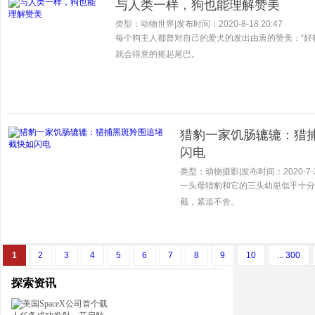
与人类一样，狗也能理解赞美
类型：动物世界
|
发布时间：2020-8-18 20:47
每个狗主人都曾对自己的爱犬的发出由衷的赞美：“好
就会得意的摇起尾巴。
猎豹一家饥肠辘辘：猎
闪电
类型：动物摄影
|
发布时间：2020-7-2
一头母猎豹和它的三头幼崽似乎十分
截，紧追不舍。
1
2
3
4
5
6
7
8
9
10
... 300
探索资讯