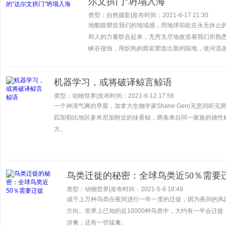
尔文拱门”坍塌入海
类型：自然摄影
|
发布时间：2021-6-17 21:30
地貌能塑造我们的地域感，而地球却处在永无休止
和人的力量联合起来，无穷无尽地改造着我们所熟
峡谷侵蚀，用炽热的熔岩塑造出新的陆地，使河流
机器学习，或将破译鲸言鲸语
类型：动物世界
|
发布时间：2021-6-12 17:56
一个神清气爽的早晨，加拿大生物学家Shane Gero无意间听见
踪加勒比地区多米尼加附近的抹香鲸，两条来自同一家族的雄性
方。
鸟类迁徙的秘密：全球鸟类近50％需要
类型：动物世界
|
发布时间：2021-5-9 18:49
成千上万种鸟类在夜间进行一年一度的迁徙，因为夜间的风
方向。世界上已知的近10000种鸟类中，大约有一半会迁
涉禽，还有一些猛禽。