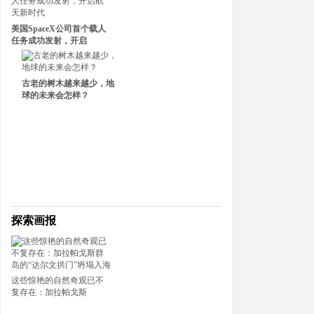
美国SpaceX公司首个载人
任务成功发射，开启
古老的树木越来越少，地
球的未来会怎样？
•
一座不应该出现那里的火山：圣海伦火山诞生
探索画报
•
世界十大奇趣博物馆，让你的想象力爆表！
•
马里亚纳海沟里疑似存在微生物群落，暗示木
•
东非最古老的海啸遇难者
•
这些惊艳的自然奇观已不
母亲节 一个特别的母亲流传两千年的故事
复存在：加拉帕戈斯
•
人类自愿灭绝运动是怎么回事？