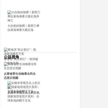
•
科学家在“眼跟前”发现离地球最近的黑洞
•
五一劳动节来临之际，向全世界的劳动者们致
大自然的馈赠！新西兰摩
拉基海滩看大圆石鬼
公益视角
看海浪“风云变幻”：惊涛骇
浪瞬息万变
从禁食野生动物看全民生
态意识觉醒
从根本审视舌尖上的文化
国家地理老照片系列：全
球各地的帽子文化