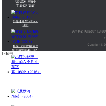
碳路森林.国语中
字.1080P (2023)
野性迪拜 Wild Dubai
(2019)
关于我们
|
联系我们
|
版权
Copyright © 2
黎族：我们的家在雨
林.国语中字.4K (2023)
回顶部
小汪的秘密：初生的六
个月.中英字
幕.1080P（
《尼罗河 Nile》 (2004)