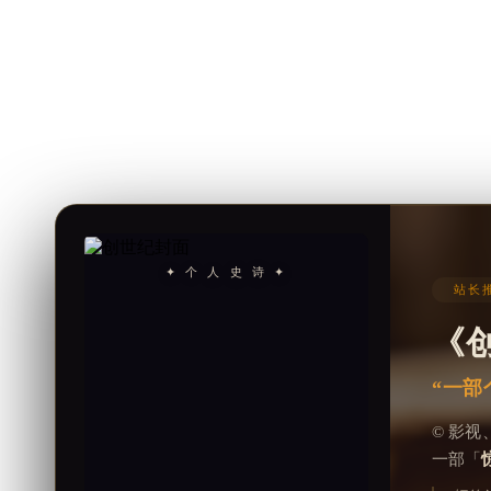
✦ 个 人 史 诗 ✦
站长推
《
“一部
© 影
一部「