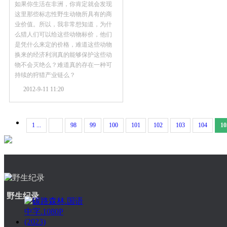
如果你生活在非洲，你肯定就会发现
这里那些标志性野生动物所具有的商
业价值。所以，我非常想知道，为什
么猎人们可以给这些动物标价，他们
是凭什么来定的价格，难道这些动物
换来的经济利润真的能够保护这些动
物不会灭绝么？难道真的存在一种可
持续的狩猎产业链么？
2012-9-11 11:20
1 ...
98
99
100
101
102
103
104
10
野生纪录