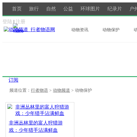
首页
旅行
自然
公益
环球图片
纪录片
户
登陆
|
注册
动物资讯
动物保护
订阅
频道位置：
行者物语
>
动物频道
> 动物保护
非洲丛林里的富人狩猎游
戏：少年猎手沾满鲜血