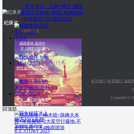
李冰冰携众明星助力环
『前世今生』拉萨+林芝+雅鲁
保，号召保护野生动物
藏布江大峡谷+鲁朗+拉姆拉错
+羊卓雍措 8天7晚跟团游
纪录片
￥5080/人起
碳路森林.国语中
字.1080P (2023)
野性迪拜 Wild Dubai
(2019)
关于我们
|
联系我们
|
版权
Copyright © 2
黎族：我们的家在雨
林.国语中字.4K (2023)
回顶部
『精品珠峰』纳木错+珠峰大本
营+羊卓雍错+2大星空行摄地-不
走回头路_5天4晚跟团游