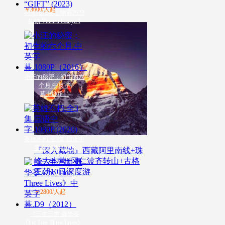
￥3600/人起
羽生结弦冰上物语2023
礼物 Yuzuru Hanyu I
小汪的秘密：初生的六
个月.中英字
幕.1080P（
英雄不朽.全3集.国语中
字.1080P (2020)
『深入藏地』西藏阿里南线+珠
峰大本营+冈仁波齐转山+古格
王朝10日深度游
￥2800/人起
《三生三世 聂华苓
One Tree Three Lives》