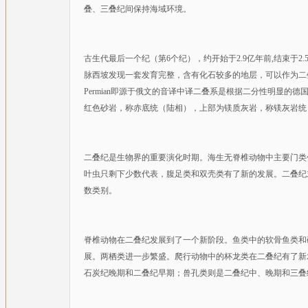
叠、三叠纪间保持海域环境。
古生代最后一个纪（第6个纪），约开始于2.9亿年前,结束于2
脉西坡发现一套发育完整，含有化石较多的地层，可以作为二叠
Permian即源于俄文的音译中译二叠系是根据二分性明显的
红色砂岩，称赤底统（陆相），上部为镁质灰岩，称镁灰岩统
二叠纪是生物界的重要演化时期。海生无脊椎动物中主要门类
叶虫只剩下少数代表，腹足类和双壳类有了新的发展。二叠纪
数类别。
脊椎动物在二叠纪发展到了一个新阶段。鱼类中的软骨鱼类和
展。两栖类进一步繁盛。爬行动物中的杯龙类在二叠纪有了新
石炭纪晚期和二叠纪早期；兽孔类则是二叠纪中、晚期和三叠