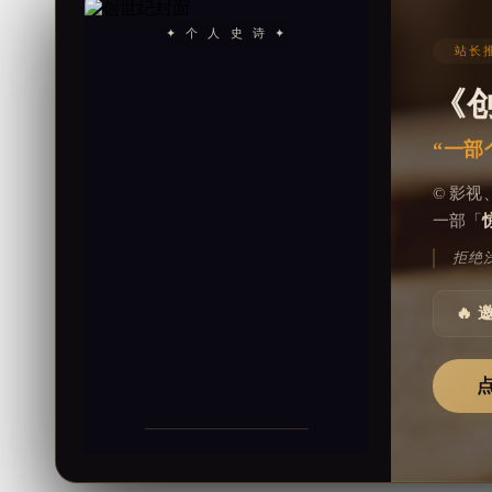
✦ 个 人 史 诗 ✦
站长推
《
“一部
© 影
一部「
拒绝
🔥