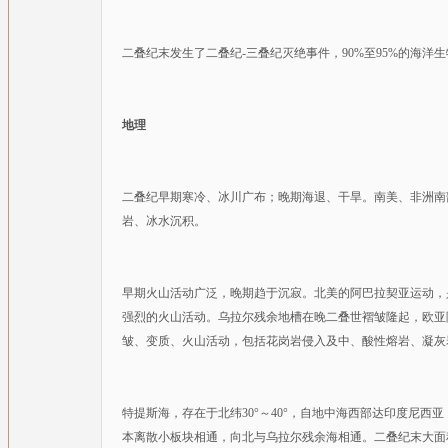
二叠纪末发生了二叠纪-三叠纪灭绝事件，90%至95%的海洋
地理
二叠纪早期寒冷、冰川广布；晚期海退、干旱。南美、非洲南
岩、冰水沉积。
早期火山活动广泛，晚期趋于沉寂。北美的阿巴拉契亚运动，
强烈的火山活动。乌拉尔残余地槽在晚二叠世褶皱隆起，欧亚
皱、变质、火山活动，包括花岗岩侵入及中、酸性熔岩、凝灰
特提斯海，存在于北纬30°～40°，自地中海西部达印度尼西
本离散小板块相通，向北与乌拉尔残余海相通。二叠纪末大面