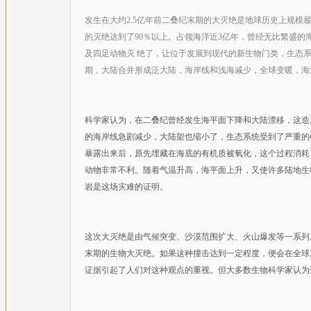
发生在大约2.5亿年前二叠纪末期的大灭绝是地球历史上规
的灭绝达到了90％以上。占领海洋近3亿年，曾经无比繁盛
及四足动物灭 绝了，让位于发展到现代的新生物门类，生态
期，大陆合并形成泛大陆，海岸线和浅海减少，全球变暖，海
科学家认为，在二叠纪曾经发生海平面下降和大陆漂移，这造
的海岸线急剧减少，大陆架也缩小了，生态系统受到了严重的
暴露出来后，原先埋藏在海底的有机质被氧化，这个过程消耗
动物非常不利。随着气温升高，海平面上升，又使许多陆地生
岩是这场灾难的证明。
这次大灭绝是由气候突变、沙漠范围扩大、火山爆发等一系列
末期的生物大灭绝。如果这种撞击达到一定程度，便会在全球
证据引起了人们对这种观点的重视。但大多数生物科学家认为