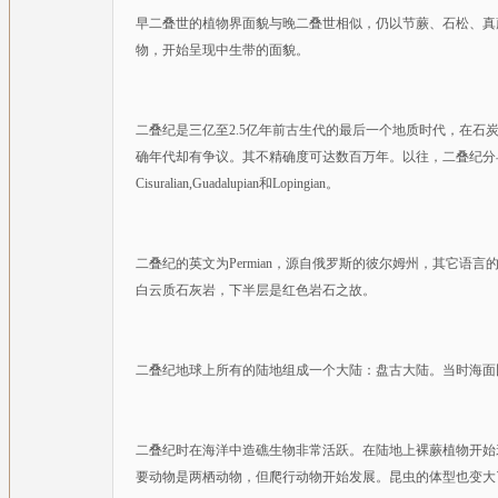
早二叠世的植物界面貌与晚二叠世相似，仍以节蕨、石松、真
物，开始呈现中生带的面貌。
二叠纪是三亿至2.5亿年前古生代的最后一个地质时代，在
确年代却有争议。其不精确度可达数百万年。以往，二叠纪分
Cisuralian,Guadalupian和Lopingian。
二叠纪的英文为Permian，源自俄罗斯的彼尔姆州，其它
白云质石灰岩，下半层是红色岩石之故。
二叠纪地球上所有的陆地组成一个大陆：盘古大陆。当时海面
二叠纪时在海洋中造礁生物非常活跃。在陆地上裸蕨植物开始
要动物是两栖动物，但爬行动物开始发展。昆虫的体型也变大