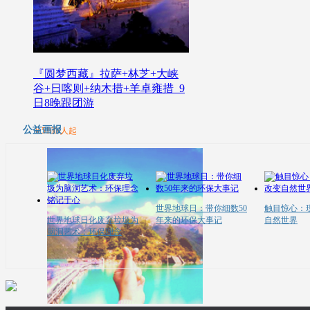
『圆梦西藏』拉萨+林芝+大峡
谷+日喀则+纳木措+羊卓雍措_9
日8晚跟团游
公益画报
￥5100/人起
世界地球日：带你细数50
触目惊心：
世界地球日化废弃垃圾为
年来的环保大事记
自然世界
脑洞艺术：环保理念