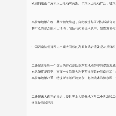
欧洲的造山作用和火山活动有两期。早期火山活动广泛，晚期
乌拉尔地槽在晚二叠世褶皱隆起，自此欧洲与亚洲陆域融合为
和广泛而强烈的火山活动，包括花岗岩侵入及中、酸性熔岩与
中国西南陆棚范围内出现大面积的高原玄武岩流及凝灰质沉积
二叠纪古地理一个突出的特点是欧亚东西地槽带即特提斯海域的
东达印度尼西亚。南面一支沿澳大利亚西海岸延伸到南纬30
乌拉尔地槽相通。特提斯海域环境复杂，包括浅水和深水区，
二叠纪末大面积的海退，使世界上大部分地区早二叠世及晚二
终保持海域环境。