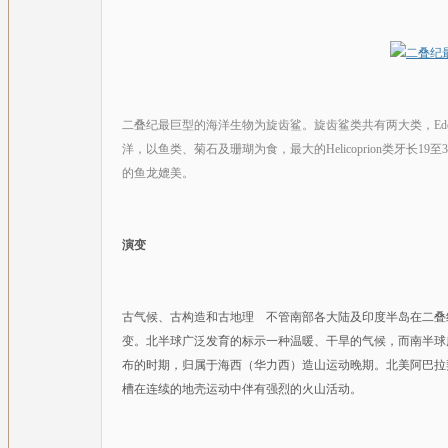
二叠纪最巨型的海洋生物为旋齿鲨。旋齿鲨类共有两大类，Edestu
洋，以鱼类、菊石及珊瑚为食，最大的Helicoprion类牙长19
的鱼龙媲美。
演变
古气候、古构造和古地理 不管南部各大陆及印度半岛在二叠
变。北半球广泛发育的标示一种温暖、干旱的气候，而南半球
布的时期，归属于海西（华力西）造山运动晚期。北美阿巴拉
槽在连续的地壳运动中伴有强烈的火山活动。