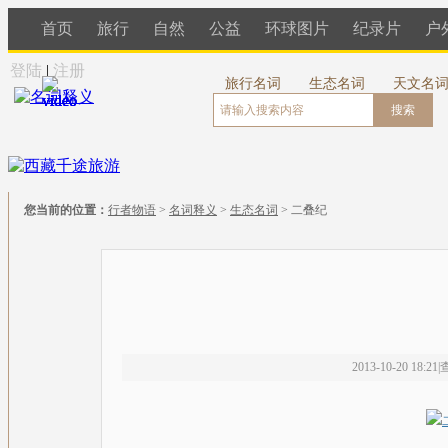
首页
旅行
自然
公益
环球图片
纪录片
户
登陆
|
注册
旅行名词
生态名词
天文名
搜索
您当前的位置：
行者物语
>
名词释义
>
生态名词
> 二叠纪
2013-10-20 18:21
|
查