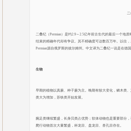
二
二叠纪（Permian）是约2.9～2.5亿年前古生代的最后
结束的精确年代却有争议。其不精确度可达数百万年。以往，二叠纪为二分，
Permian源自俄罗斯的彼尔姆州。中文译为二叠纪一说是在
生物
早期的植物以真蕨、种子蕨为主。晚期有较大变化，鳞木类、
类大为增加，苏铁类开始发展。
腕足类继续繁盛，长身贝类占优势；软体动物也是重要部分，
爬行动物首次大量繁盛，杯龙目、盘龙目、兽孔目存在。