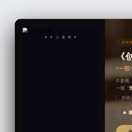
✦ 个 人 史 诗 ✦
站长推
《
“一部
© 影
一部「
拒绝
🔥