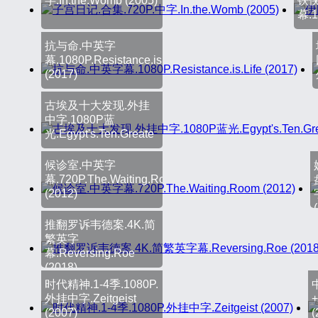
字.In.the.Womb (2005)
铁侠
幕.
抗与命.中英字
幕.1080P.Resistance.is.Life
(2017)
古埃及十大发现.外挂
中字.1080P蓝
光.Egypt's.Ten.Greate
候诊室.中英字
幕.720P.The.Waiting.Room
(2012)
(
推翻罗诉韦德案.4K.简
繁英字
幕.Reversing.Roe
(2018)
时代精神.1-4季.1080P.
外挂中字.Zeitgeist
(2007)
(