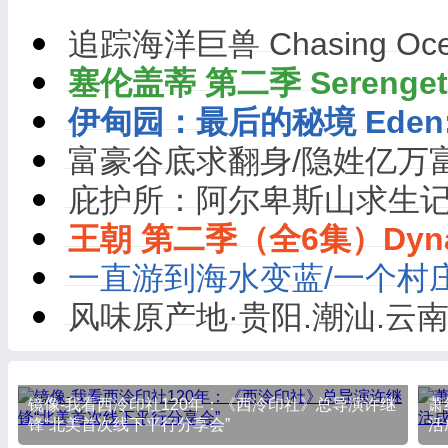
追踪海洋巨兽 Chasing Ocea
塞伦盖蒂 第二季 Serengeti
伊甸园：最后的秘境 Eden: 
富豪谷底求翻身/隐姓亿万
庇护所：阿尔卑斯山求生记
王朝 第二季（全6集）Dynas
一直游到海水变蓝/一个村
风味原产地·贵阳.潮汕.云南
镜像-我看西泠印社120年：《西泠印社》总导演许继
萧
锋“北美首次线下平行分享会”
活