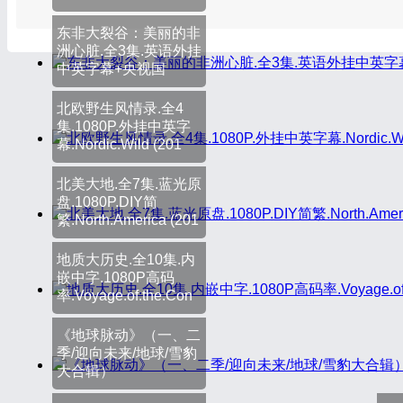
东非大裂谷：美丽的非
洲心脏.全3集.英语外挂
中英字幕+央视国
北欧野生风情录.全4
集.1080P.外挂中英字
幕.Nordic.Wild (201
北美大地.全7集.蓝光原
盘.1080P.DIY简
繁.North.America (201
地质大历史.全10集.内
嵌中字.1080P高码
率.Voyage.of.the.Con
《地球脉动》（一、二
季/迎向未来/地球/雪豹
大合辑）