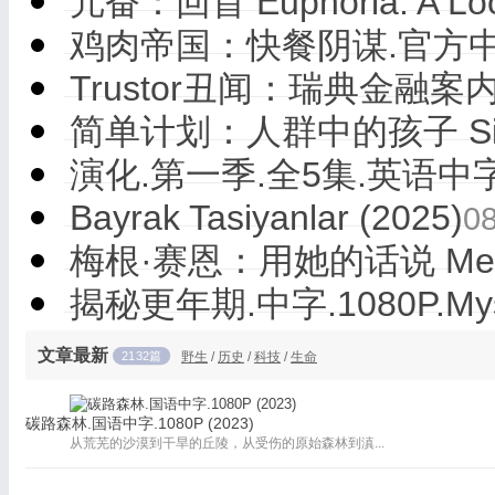
亢奋：回首 Euphoria: A Loo
鸡肉帝国：快餐阴谋.官方中字.
Trustor丑闻：瑞典金融案内
简单计划：人群中的孩子 Simpl
演化.第一季.全5集.英语中字.1
Bayrak Tasiyanlar (2025)
0
梅根·赛恩：用她的话说 Megan
揭秘更年期.中字.1080P.Myst
文章最新
2132篇
野生
/
历史
/
科技
/
生命
碳路森林.国语中字.1080P (2023)
从荒芜的沙漠到干旱的丘陵，从受伤的原始森林到滇...