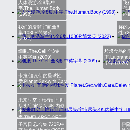
人体漫游.全8集.中
飞
字.The.Human.Body
代.L
(1998)
内
我们的浩瀚宇宙.全6
你的
集.1080P.简繁英
性.72
(2022)
细胞.The.Cell.全3集.
垃圾食品的
中英字幕 (2009)
下.La.grande
中字 (2020)
卡拉·迪瓦伊的星球性
爱.Planet.Sex.with.Cara.Delevingne.
全
未来时空：旅行到时间
尽头/宇宙尽头.4K.内嵌
中
字.TIMELAPSE.OF.T
子宫日记.合集.720P.中
伊隆