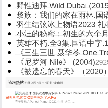
野性迪拜 Wild Dubai (2019
黎族：我们的家在雨林.国语中
羽生结弦冰上物语2023 礼物 Y
小汪的秘密：初生的六个月.
英雄不朽.全3集.国语中字.108
《三生三世 聂华苓 One Tree 
《尼罗河 Nile》 (2004)
292
《被遗忘的春天》（2020
论坛热帖
纪录公园
/
求片
/
图书
/
老电影
完美星球.国英双语中英双字.A.Perf
完美星球 A Perfect Planet (2021)主演: 大卫· ...