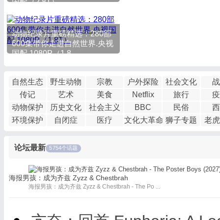
国配（2.8T）
动物纪录片重磅精选：280部
600集带你走进自然世界.央视
国配.1080P（1.8
自然生态
野生动物
宗教
户外探险
社会文化
战
传记
艺术
美食
Netflix
旅行
疫
动物保护
历史文化
社会主义
BBC
民俗
西
环境保护
自闭症
医疗
文化大革命
狮子专题
老虎
论坛最新
5754个话题
进入论坛»
海报男孩：成为齐兹 Zyzz & Chestbrah
海报男孩：成为齐兹 Zyzz & Chestbrah - The Po ...