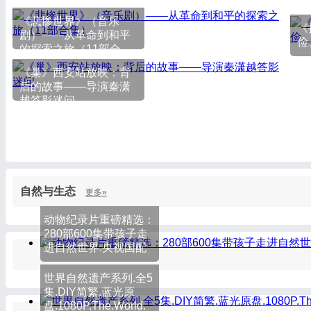
《悲惨世界》（音乐
《
剧）——从革命到和平
俭
的探索之旅（11部合
集）
《巢》西安站放映：背
后的故事——导演秦潇
越答影迷问
自然与生态
更多»
动物纪录片重磅精选：
280部600集带孩子走
进自然世界.央视国配
世界自然遗产系列.全5
集.DIY简繁.蓝光原
盘.1080P.The.World.