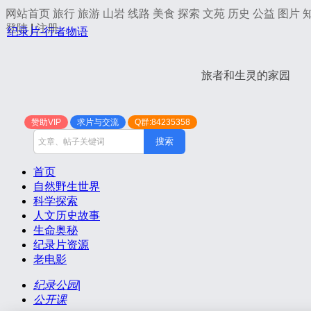
网站首页
旅行
旅游
山岩
线路
美食
探索
文苑
历史
公益
图片
登陆
|
注册
纪录片-行者物语
旅者和生灵的家园
赞助VIP
求片与交流
Q群:84235358
搜索
首页
自然野生世界
科学探索
人文历史故事
生命奥秘
纪录片资源
老电影
纪录公园
|
公开课