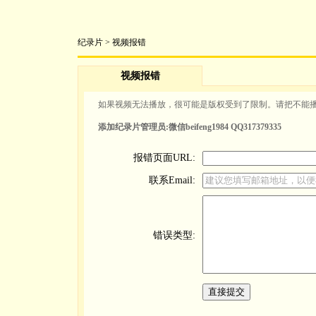
纪录片
> 视频报错
视频报错
如果视频无法播放，很可能是版权受到了限制。请把不能
添加纪录片管理员:微信beifeng1984 QQ317379335
报错页面URL:
联系Email:
错误类型: