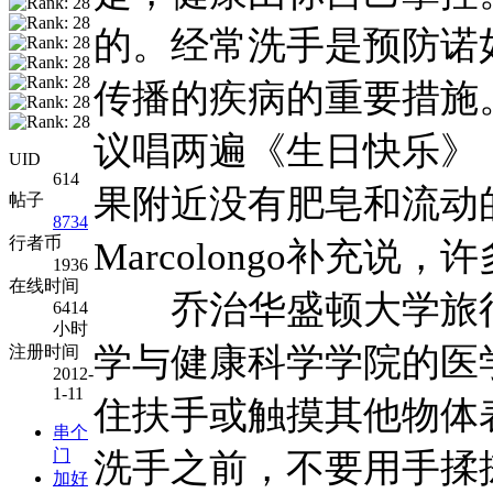
的。经常洗手是预防诺
传播的疾病的重要措施
议唱两遍《生日快乐》
UID
614
果附近没有肥皂和流动
帖子
8734
行者币
Marcolongo补充
1936
在线时间
乔治华盛顿大学旅行
6414
小时
学与健康科学学院的医学教授
注册时间
2012-
1-11
住扶手或触摸其他物体
串个
门
洗手之前，不要用手揉
加好