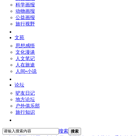
科学画报
动物画报
公益画报
旅行视野
文苑
思想感悟
文化漫谈
人文笔记
人在旅途
人间•小说
论坛
驴友日记
地方论坛
户外俱乐部
旅行知识
搜索
搜索