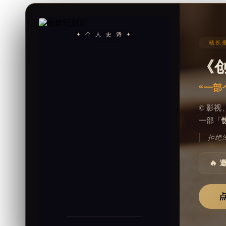
✦ 个 人 史 诗 ✦
站长推
《
“一部
© 影
一部「
拒绝
🔥