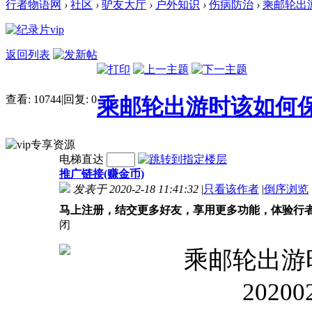
行者物语网
›
社区
›
驴友大厅
›
户外知识
›
伤病防治
›
乘邮轮出
返回列表
查看:
10744
|
回复:
0
乘邮轮出游时该如何
电梯直达
推广链接(赚金币)
发表于 2020-2-18 11:41:32
|
只看该作者
|
倒序浏览
马上注册，结交更多好友，享用更多功能，体验行
闭