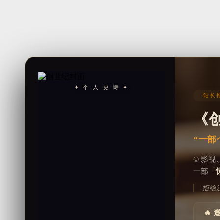
✦ 个 人 史 诗 ✦
站长推
《
“一部
© 影
一部「
拒绝
🔥