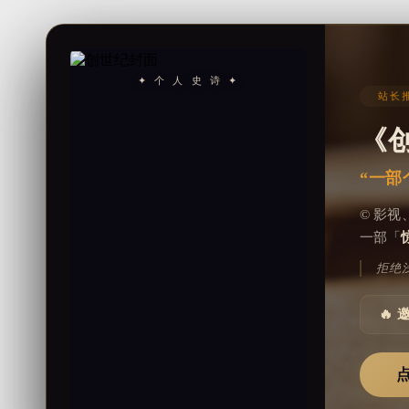
✦ 个 人 史 诗 ✦
站长推
《
“一部
© 影
一部「
拒绝
🔥